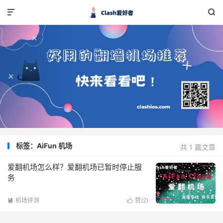


标签：AiFun 机场
共 1 篇文章
爱翻机场怎么样？爱翻机场已暂时停止服
务
机场评测
赞(
2
)

