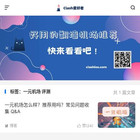


标签：一元机场 评测
共 1 篇文章
一元机场怎么样？推荐用吗？常见问题收
集 Q&A
博客
赞(
24
)

