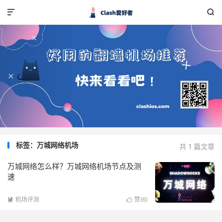


标签：万城网络机场
共 1 篇文章
万城网络怎么样？万城网络机场节点及测
速
机场评测
赞(
6
)

