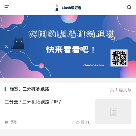


标签：三分机场 跑路
共 1 篇文章
三分云 / 三分机场跑路了吗？
博客
赞(
11
)

