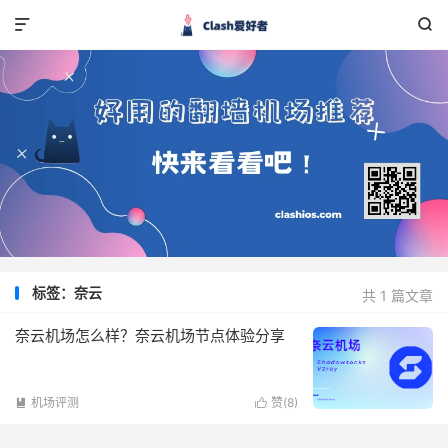


标签：奈云
共 1 篇文章
奈云机场怎么样？奈云机场节点体验分享
机场评测
赞(
8
)

