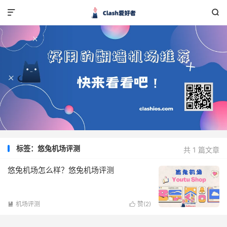


标签：悠兔机场评测
共 1 篇文章
悠兔机场怎么样？悠兔机场评测
机场评测
赞(
2
)

