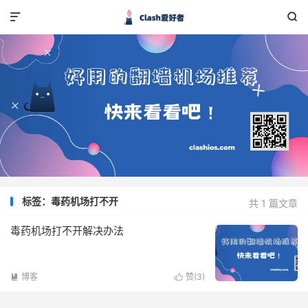


标签：毒药机场打不开
共 1 篇文章
毒药机场打不开解决办法
博客
赞(
3
)

