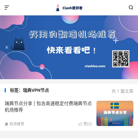


标签：瑞典VPN节点
共 1 篇文章
瑞典节点分享 | 包含高速稳定付费瑞典节点
机场推荐
机场推荐
赞(
2
)

