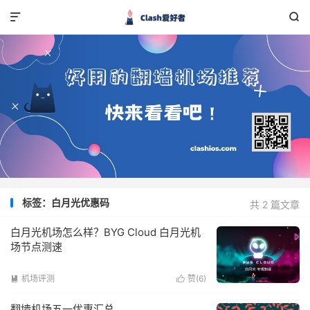


标签：白月光优惠码
共 2 篇文章
白月光机场怎么样？BYG Cloud 白月光机
场节点测速
机场评测
赞(
6
)


翻墙机场五一优惠汇总