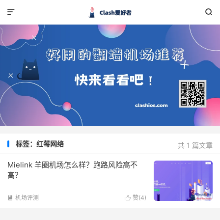


标签：红莓网络
共 1 篇文章
Mielink 羊圈机场怎么样？跑路风险高不
高？
机场评测
赞(
4
)

