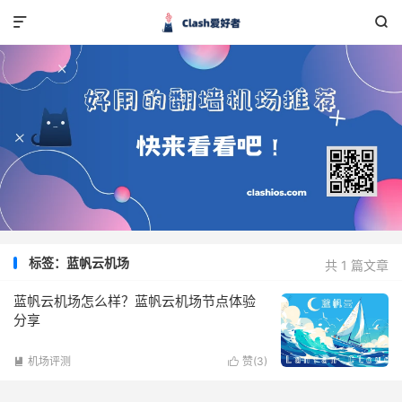


标签：蓝帆云机场
共 1 篇文章
蓝帆云机场怎么样？蓝帆云机场节点体验
分享
机场评测
赞(
3
)

