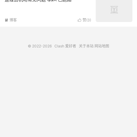
博客
赞(
3
)


© 2022-2026
Clash 爱好者
关于本站
网站地图