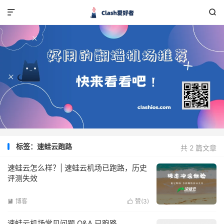


标签：速蛙云跑路
共 2 篇文章
速蛙云怎么样？| 速蛙云机场已跑路，历史
评测失效
博客
赞(
3
)


速蛙云机场常见问题 Q&A 已跑路