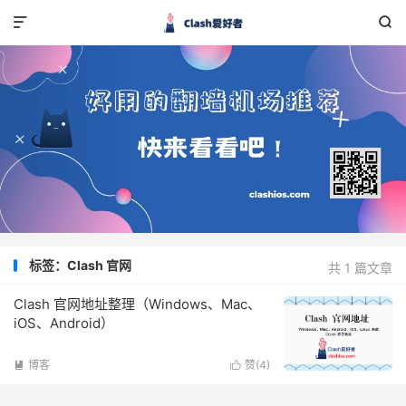


标签：Clash 官网
共 1 篇文章
Clash 官网地址整理（Windows、Mac、
iOS、Android）
博客
赞(
4
)

