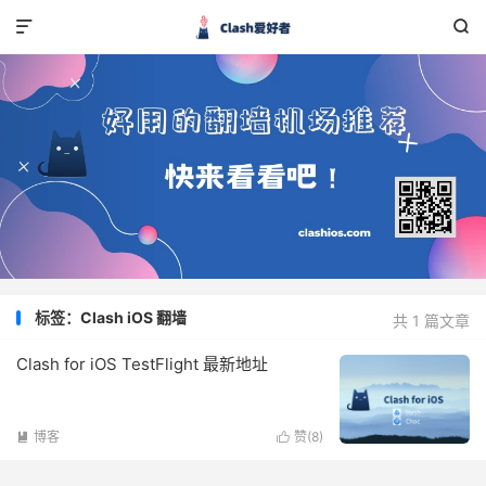


标签：Clash iOS 翻墙
共 1 篇文章
Clash for iOS TestFlight 最新地址
博客
赞(
8
)

