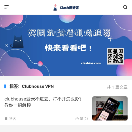


标签：Clubhouse VPN
共 1 篇文章
clubhouse登录不进去、打不开怎么办？
教你一招解锁
博客
赞(
2
)

