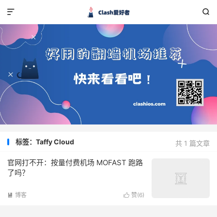


标签：Taffy Cloud
共 1 篇文章
官网打不开：按量付费机场 MOFAST 跑路
了吗？
博客
赞(
6
)

