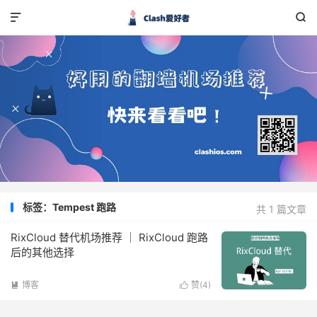


标签：Tempest 跑路
共 1 篇文章
RixCloud 替代机场推荐 ｜ RixCloud 跑路
后的其他选择
博客
赞(
4
)

