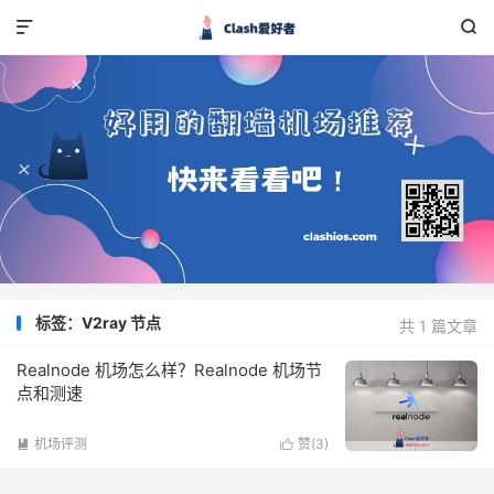


标签：V2ray 节点
共 1 篇文章
Realnode 机场怎么样？Realnode 机场节
点和测速
机场评测
赞(
3
)

