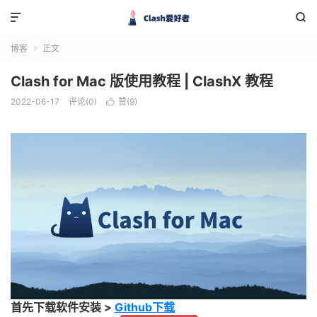


博客
正文

Clash for Mac 版使用教程 | ClashX 教程
2022-06-17
评论(0)
赞(
9
)

首先下载软件安装 >
Github下载