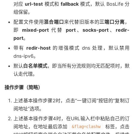
对应
url-test
模式和
fallback
模式，默认 BosLife 分
组保留。
配置文件使用
混合端口
来代替旧版本的
三端口分离
，
即
mixed-port
代替
port
、
socks-port
、
redir-
port
。
带有
redir-host
的增强模式 dns 处理，默认禁用
dns-ipv6。
默认
白名单模式
，即当所有分流规则均无匹配项时，默
认走代理。
操作步骤（简略）
上述基本操作步骤2时，点击“一键订阅”按钮的“复制订
阅地址”选项。
上述基本操作步骤4时，在URL输入栏中粘贴自己的订
阅地址，在地址最后添加
标签，点击
&flag=clashw