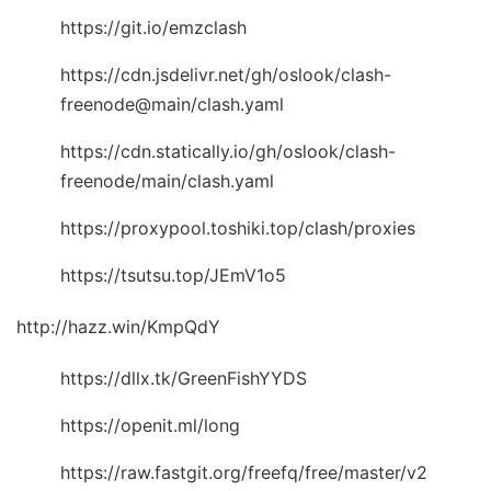
https://git.io/emzclash
https://cdn.jsdelivr.net/gh/oslook/clash-
freenode@main/clash.yaml
https://cdn.statically.io/gh/oslook/clash-
freenode/main/clash.yaml
https://proxypool.toshiki.top/clash/proxies
https://tsutsu.top/JEmV1o5
http://hazz.win/KmpQdY
https://dllx.tk/GreenFishYYDS
https://openit.ml/long
https://raw.fastgit.org/freefq/free/master/v2