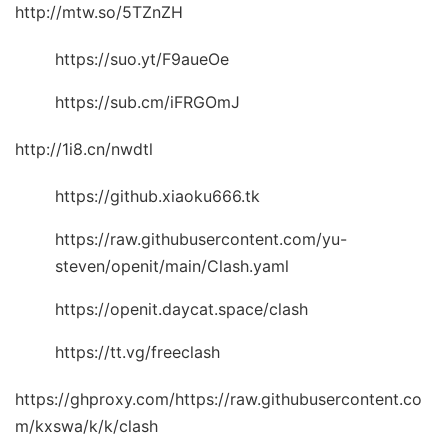
http://mtw.so/5TZnZH
https://suo.yt/F9aueOe
https://sub.cm/iFRGOmJ
http://1i8.cn/nwdtl
https://github.xiaoku666.tk
https://raw.githubusercontent.com/yu-
steven/openit/main/Clash.yaml
https://openit.daycat.space/clash
https://tt.vg/freeclash
https://ghproxy.com/https://raw.githubusercontent.co
m/kxswa/k/k/clash