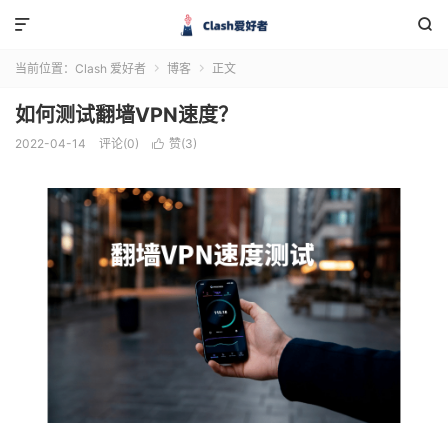


当前位置：
Clash 爱好者
博客
正文


如何测试翻墙VPN速度？
2022-04-14
评论(0)
赞(
3
)
