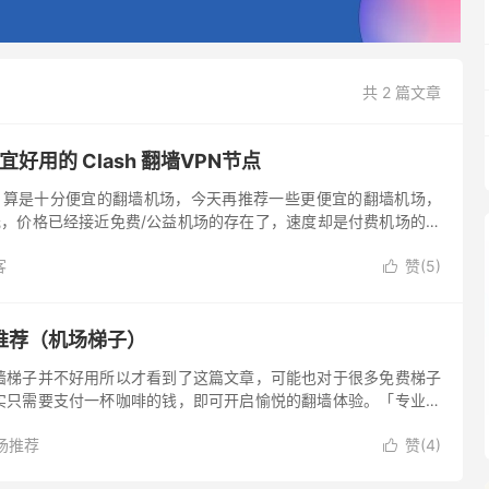
共 2 篇文章
宜好用的 Clash 翻墙VPN节点
，算是十分便宜的翻墙机场，今天再推荐一些更便宜的翻墙机场，
元，价格已经接近免费/公益机场的存在了，速度却是付费机场的速
Clash 翻墙机场梯子推荐，以下便宜翻墙梯子拥有便宜的翻墙套
客
赞(
5
)

推荐（机场梯子）
墙梯子并不好用所以才看到了这篇文章，可能也对于很多免费梯子
实只需要支付一杯咖啡的钱，即可开启愉悦的翻墙体验。「专业的
」，直接订阅付费的梯子服务，是最为省心之法。既不用四处搜寻
场推荐
赞(
4
)
