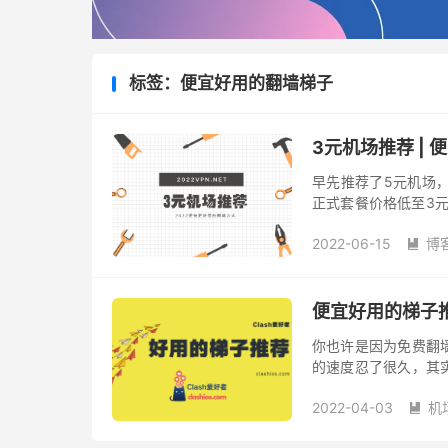
标签：便宜好用的翻墙梯子
3元机场推荐 | 便
早先推荐了5元机场
正式套餐价格低至3
度。 便宜又好用的 
2022-06-15
博
餐，...

便宜好用的梯子
你也许是因为免费翻
的速度忍了很久，其
事情，交给专业的人
2022-04-03
机
各种询问找免...
