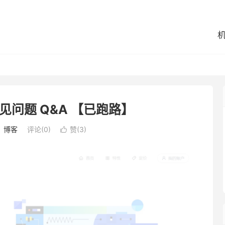
场常见问题 Q&A 【已跑路】
：
博客
评论(0)
赞(
3
)
