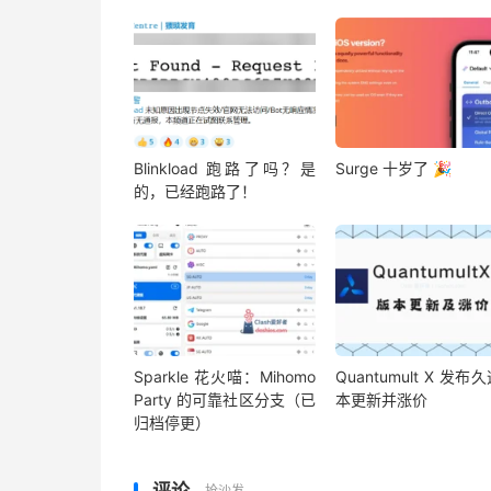
Blinkload 跑路了吗？是
Surge 十岁了 🎉
的，已经跑路了！
Sparkle 花火喵：Mihomo
Quantumult X 发布
Party 的可靠社区分支（已
本更新并涨价
归档停更）
评论
抢沙发