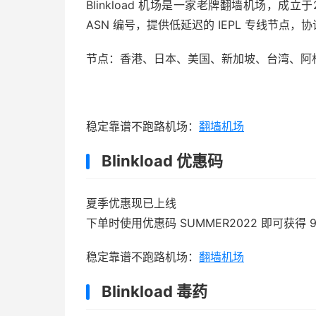
Blinkload 机场是一家老牌翻墙机场，成
ASN 编号，提供低延迟的 IEPL 专线节点，协议
节点：香港、日本、美国、新加坡、台湾、阿
稳定靠谱不跑路机场：
翻墙机场
Blinkload 优惠码
夏季优惠现已上线
下单时使用优惠码 SUMMER2022 即可获得 
稳定靠谱不跑路机场：
翻墙机场
Blinkload 毒药