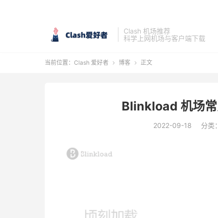
Clash 机场推荐
科学上网机场与客户端下载
当前位置：
Clash 爱好者
博客
正文


Blinkload 机
2022-09-18
分类