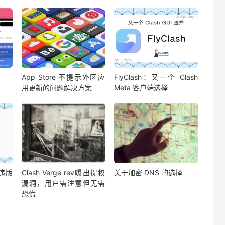
App Store 不提示外区应
FlyClash：又一个 Clash
用更新的问题解决方案
Meta 客户端选择
久违版
Clash Verge rev曝出提权
关于加密 DNS 的选择
漏洞，用户需注意但无需
恐慌