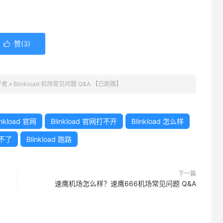
赞(
3
)

好者
»
Blinkload 机场常见问题 Q&A 【已跑路】
inkload 官网
Blinkload 官网打不开
Blinkload 怎么样
用不了
Blinkload 跑路
下一篇
速鹰机场怎么样？速鹰666机场常见问题 Q&A