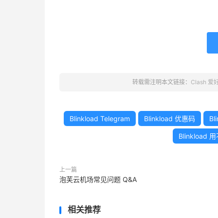
转载需注明本文链接：
Clash 爱
Blinkload Telegram
Blinkload 优惠码
Bl
Blinkload 
上一篇
泡芙云机场常见问题 Q&A
相关推荐