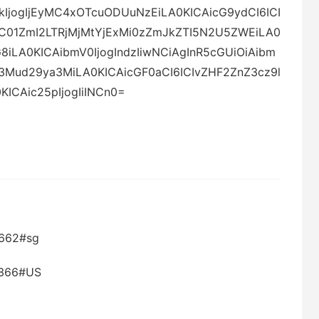
IjogIjEyMC4xOTcuODUuNzEiLA0KICAicG9ydCI6ICI
C01ZmI2LTRjMjMtYjExMi0zZmJkZTI5N2U5ZWEiLA0
dG8iLA0KICAibmV0IjogIndzIiwNCiAgInR5cGUiOiAibm
3Mud29ya3MiLA0KICAicGF0aCI6ICIvZHF2ZnZ3cz9l
ICAic25pIjogIiINCn0=
8662#sg
3366#US