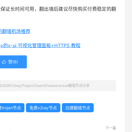
代理节点无法保证长时间可用，翻出墙后建议尽快购买付费稳定的翻
。
用的翻墙机场推荐
ay的x-ui 可视化管理面板+HTTPS 教程
赞(
6
)

/SSR/V2ray/Trojan/Clash/Shadowrocket翻墙节点分享
trojan节点
免费v2ray节点
白嫖翻墙节点
下一篇