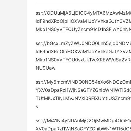
ssr://ODUuMjA5LjE1OC4yMTA6MzAwMzM
ldF9hdXRoOlpHOXVaM1JoYVhkaGJtY3VZ
Mko1NS0yVTFOUyZncm91cD1hSFIwY0hN
ssr://bGcxLmZyZWU0NDQ0Lnh5ejo0NDM
ldF9hdXRoOlpHOXVaM1JoYVhkaGJtY3VZ
Mko1NS0yVTFOU0sxUk1VeXREWVdSa2VR
NU9Uaw
ssr://My5mcmVlNDQ0NC54eXo6NDQzOmF
YXV0aDpaRzl1WjNSaGFYZGhibWN1WTI5d
TUtMlUxTlNLMVJNVXl0RFlXUmtlUSZncm
s
ssr://Mi41Ni4yNDAuMjQ2OjMwMDg4OmF1
XV0aDpaRzl1WjNSaGFYZGhibWN1WTI5d