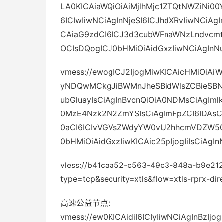
LA0KICAiaWQiOiAiMjlhMjc1ZTQtNWZiNi0
6ICIwIiwNCiAgInNjeSI6ICJhdXRvIiwNCiAg
CAiaG9zdCI6ICJ3d3cubWFnaWNzLndvcmt
OCIsDQogICJ0bHMiOiAidGxzIiwNCiAgInNu
vmess://ewogICJ2IjogMiwKICAicHMiOiA
yNDQwMCkgJiBWMnJheSBidWlsZCBieSBNb
ubGluayIsCiAgInBvcnQiOiA0NDMsCiAgI
0MzE4Nzk2N2ZmYSIsCiAgImFpZCI6IDAsCiA
0aCI6ICIvVGVsZWdyYW0vU2hhcmVDZW50c
0bHMiOiAidGxzIiwKICAic25pIjogIiIsCiA
vless://b41caa52-c563-49c3-848a-b9e2
type=tcp&security=xtls&flow=xtls-rprx-dir
高速公益节点:
vmess://ew0KICAidiI6ICIyIiwNCiAgInBzI