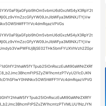
6YXV0aF9jaGFpbl9hOm5vbmU6dGxzMS4yX3RpY2t
Mjl0Lz9vYmZzcGFyYW09JnJlbWFya3M9NXJTYjVw
Nkx5OW5hWFF1YVc4dmRqazVPVGs
6YXV0aF9jaGFpbl9hOm5vbmU6dGxzMS4yX3RpY2t
Mjl0Lz9vYmZzcGFyYW09JnJlbWFya3M9NXJTYjVw
Jmdyb3VwPWFIUjBjSE02THk5bmFYUXVhVzh2ZGpr
1dGhfY2hhaW5fYTpub25lOnRsczEuMl90aWNrZXRf
C8_b2Jmc3BhcmFtPSZyZW1hcmtzPTVyU2I1cDJKN
91cD1hSFIwY0hNNkx5OW5hWFF1YVc4dmRqazVPVG
dGhfY2hhaW5fYTpub25lOnRsczEuMl90aWNrZXRfY
C8_b2Jmc3BhcmFtPSZyZW1hcmtzPTVMLUU1NzJYN