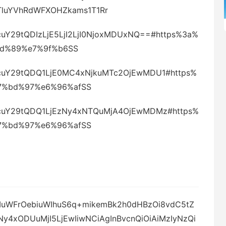
luYVhRdWFXOHZkams1T1Rr
cuY29tQDIzLjE5LjI2LjI0NjoxMDUxNQ==#https%3a%
9d%89%e7%9f%b6SS
mcuY29tQDQ1LjE0MC4xNjkuMTc2OjEwMDU1#https%
e7%bd%97%e6%96%afSS
mcuY29tQDQ1LjEzNy4xNTQuMjA4OjEwMDMz#https%
e7%bd%97%e6%96%afSS
jogIuWFrOebiuWIhuS6q+mikemBk2h0dHBzOi8vdC5tZ
y4xODUuMjI5LjEwIiwNCiAgInBvcnQiOiAiMzIyNzQi