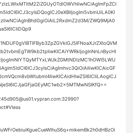
0YzIzLWIxMTItM2ZiZGUyOTdlOWVhIiwNCiAgImFpZCI
Im5ldCI6ICJ3cyIsDQogICJ0eXBlIjogIm5vbmUiLA0KI
zIiwNCiAgInBhdGgiOiAiL2RxdmZ2d3M/ZWQ9MjA0
aSI6ICIiDQp9
iW1NDUF0gVlBTIFByb3ZpZGVkIGJ5IFNoaXJrZXIoQVM
2tvbmEgTW9kb2tpIiwKICAiYWRkIjogInNnLnBycHI
mlkIjogImNlYTQyMTYxLWJkZGMtNDIzMC1hOWI5LWU
gIm5ldCI6ICJ3cyIsCiAgImhvc3QiOiAiIiwKICAicGF
mVQcm8vbWtubml4IiwKICAidHlwZSI6ICIiLAogICJ
gInNjeSI6ICJjaGFjaGEyMC1wb2x5MTMwNSIKfQ==
1245d905@us01.vypran.com:32990?
ect#Vless
jogIuWFrOebiuiKgueCueWIhuS6q+mikemBk2h0dHBzOi