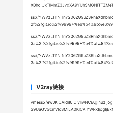
XBhdlUxTlMmZ3JvdXA9YUhSMGNITTZMeT
ss://YWVzLTI1Ni1nY206ZG9uZ3RhaXdhbm
2f%2fgit.io%2fv9999+%e6%b4%9b%e6%
ss://YWVzLTI1Ni1nY206ZG9uZ3RhaXdhb
3a%2f%2fgit.io%2fv9999+%e4%bf%84%
ss://YWVzLTI1Ni1nY206ZG9uZ3RhaXdhb
3a%2f%2fgit.io%2fv9999+%e4%bf%84%
V2ray链接
vmess://ew0KICAidiI6ICIyIiwNCiAgInBzI
S9UaGVGcmVlc3MiLA0KICAiYWRkIjogIjExN