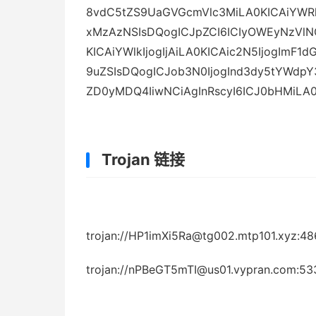
8vdC5tZS9UaGVGcmVlc3MiLA0KICAiYWRk
xMzAzNSIsDQogICJpZCI6ICIyOWEyNzVlN
KICAiYWlkIjogIjAiLA0KICAic2N5IjogImF1
9uZSIsDQogICJob3N0IjogInd3dy5tYWdpY
ZD0yMDQ4IiwNCiAgInRscyI6ICJ0bHMiLA0K
Trojan 链接
trojan://HP1imXi5Ra@tg002.mtp101.xyz:4
trojan://nPBeGT5mTI@us01.vypran.com:5