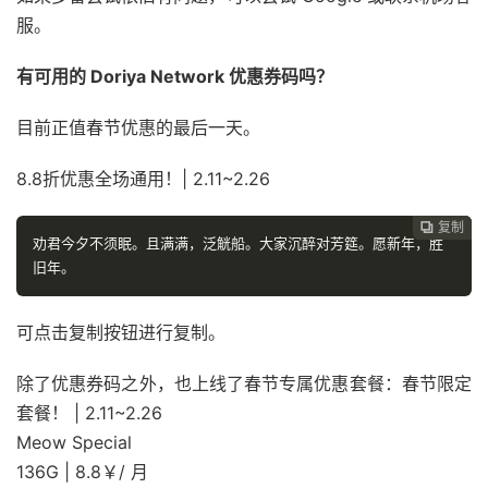
服。
有可用的 Doriya Network 优惠券码吗？
目前正值春节优惠的最后一天。
8.8折优惠全场通用！| 2.11~2.26
复制
复制
复制



劝君今夕不须眠。且满满，泛觥船。大家沉醉对芳筵。愿新年，胜
旧年。
可点击复制按钮进行复制。
除了优惠券码之外，也上线了春节专属优惠套餐：春节限定
套餐！ | 2.11~2.26
Meow Special
136G | 8.8￥/ 月