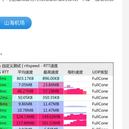
山海机场
考。