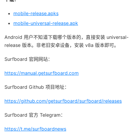
mobile-release.apks
mobile-universal-release.apk
Android 用户不知道下载哪个版本的，直接安装 universal-
release 版本。非老旧安卓设备，安装 v8a 版本即可。
Surfboard 官网网站：
https://manual.getsurfboard.com
Surfboard Github 项目地址：
https://github.com/getsurfboard/surfboard/releases
Surfboard 官方 Telegram：
https://t.me/surfboardnews