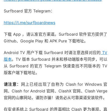
Surfboard 官方 Telegram：
https://t.me/surfboardnews
下载 App ，请认准官方渠道。Surfboard 软件官方提供了
Github、Google Play 和 APK Pure 下载地址。
Android TV 用户下载 Surfboard 时请注意选择对应的
TV
版本
。TV 版本 Surfboard 并未和移动端版本号同步，可以
从 Surfboard 的官方 Telegram 快速查找不同版本的 TV
版客户端下载地址。
请注意：
网上已经出现了自称为 Clash for Windows 官
网、Clash for Android 官网、ClashX 官网、Clash Verge
官网的山寨网站，谨防诈骗！请务必从可靠渠道安装软件。
在安卓系统上 Surfboard 的界面相比 Clash 更为美观、直