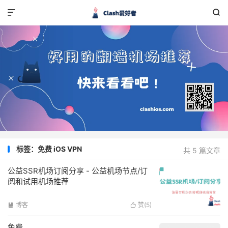


标签：免费 iOS VPN
共 5 篇文章
公益SSR机场订阅分享 - 公益机场节点/订
阅和试用机场推荐
博客
赞(
5
)


免费