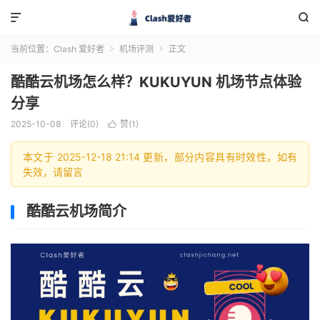


当前位置：
Clash 爱好者
机场评测
正文


酷酷云机场怎么样？KUKUYUN 机场节点体验
分享
2025-10-08
评论(0)
赞(
1
)

本文于 2025-12-18 21:14 更新，部分内容具有时效性，如有
失效，请留言
酷酷云机场简介